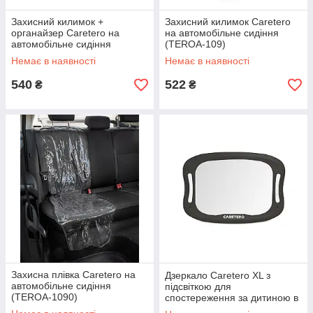
Захисний килимок +
Захисний килимок Caretero
органайзер Caretero на
на автомобільне сидіння
автомобільне сидіння
(TEROA-109)
(TEROA-1150)
Немає в наявності
Немає в наявності
540
522
₴
₴
Захисна плівка Caretero на
Дзеркало Caretero XL з
автомобільне сидіння
підсвіткою для
(TEROA-1090)
спостереження за дитиною в
автокріслі