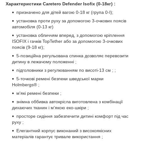
Характеристики Caretero Defender Isofix (0-18кг) :
призначено для дітей вагою 0-18 кг (група 0-I);
установка проти руху за допомогою 3-очкових поясів
автомобіля (0-13 кг)
установка обличчям вперед, з допомогою кріплення
ISOFIX і гачків TopTether або за допомогою 3-очкових
поясів (9-18 кг);
5-позиційна регульована спинка дозволяє перевозити
дитину в лежачому положенні ;
підголовники з регулюванням по висоті-13 см ; ;
5-точкові ремені безпеки шведської марки
Holmbergs® ;
м'які ремені безпеки ;
знімна оббивка автокрісла виготовлена з комбінації
дихаючих тканин і м'якою еко-шкіри ;
просторе сидіння забезпечити дитині комфорт під час
руху ;
Елегантний корпус виконаний з високоякісних
матеріалів гарантує тривале використання ;