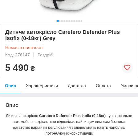
Дитяче автокрісло Caretero Defender Plus
Isofix (0-18кг) Grey
Немає в наявності
Код: 276147
Роздріб
5 490
₴
Опис
Характеристики
Доставка
Оплата
Умови п
Опис
Дитяче автокрісло
Caretero Defender Plus Isofix (0-18кг)
- універсальне
автомобільне крісло, яке відповідає найвищим вимогам безпеки.
Багатство варіантів регулювання задовольнять навіть найбільш
потребуючих користувачів.