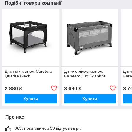
Подібні товари компанії
Дитячий манеж Caretero
Дитяче ліжко манеж
Дитя
Quadra Black
Caretero Esti Graphite
Care
2 880
3 690
3 7
₴
₴
Купити
Купити
Про нас
96% позитивних з 59 відгуків за рік