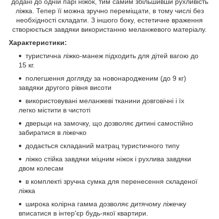
додані до одній парі ніжок, тим самим збільшивши рухливість
ліжка. Тепер її можна зручно переміщати, в тому числі без
необхідності складати. З іншого боку, естетичне враження
створюється завдяки використанню меланжевого матеріалу.
Характеристики:
туристична ліжко-манеж підходить для дітей вагою до
15 кг.
полегшення догляду за новонародженим (до 9 кг)
завдяки другого рівня висоти
використовувані меланжеві тканини довговічні і їх
легко містити в чистоті
дверьци на замочку, що дозволяє дитині самостійно
забиратися в ліжечко
додається складаний матрац туристичного типу
ліжко стійка завдяки міцним ніжок і рухлива завдяки
двом колесам
в комплекті зручна сумка для перенесення складеної
ліжка
широка колірна гамма дозволяє дитячому ліжечку
вписатися в інтер'єр будь-якої квартири.