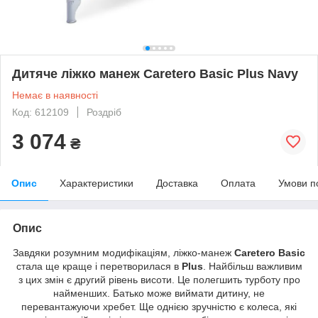
Дитяче ліжко манеж Caretero Basic Plus Navy
Немає в наявності
Код: 612109
Роздріб
3 074
₴
Опис
Характеристики
Доставка
Оплата
Умови п
Опис
Завдяки розумним модифікаціям, ліжко-манеж
Caretero Basic
стала ще краще і перетворилася в
Plus
. Найбільш важливим
з цих змін є другий рівень висоти. Це полегшить турботу про
найменших. Батько може виймати дитину, не
перевантажуючи хребет. Ще однією зручністю є колеса, які