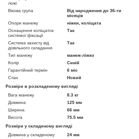
ложі
Вікова група
Від народження до 36-ти
місяців
Опори манежу
ніжки, коліщата
Оснащення коліщаток
Так
системої фіксації
Система захисту від
Так
довільного складання
Тип манежу
манеж-ліжко
Колір
Синій
Гарантійний термін
6 міс
Стан
Новий
Розміри в розкладеному вигляді
Вага манежу
8.3 кг
Довжина
125 мм
Ширина
66 мм
Висота
75.5 мм
Розміри у складеному вигляді
Довжина у складеному
24 мм