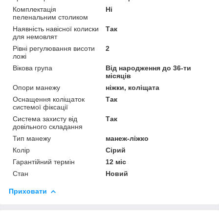
Комплектація
Ні
пеленальним столиком
Наявність навісної колиски
Так
для немовлят
Рівні регулювання висоти
2
ложі
Вікова група
Від народження до 36-ти
місяців
Опори манежу
ніжки, коліщата
Оснащення коліщаток
Так
системої фіксації
Система захисту від
Так
довільного складання
Тип манежу
манеж-ліжко
Колір
Сірий
Гарантійний термін
12 міс
Стан
Новий
Приховати