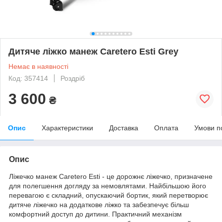
Дитяче ліжко манеж Caretero Esti Grey
Немає в наявності
Код: 357414
Роздріб
3 600
₴
Опис
Характеристики
Доставка
Оплата
Умови п
Опис
Ліжечко манеж Caretero Esti - це дорожнє ліжечко, призначене
для полегшення догляду за немовлятами. Найбільшою його
перевагою є складний, опускаючий бортик, який перетворює
дитяче ліжечко на додаткове ліжко та забезпечує більш
комфортний доступ до дитини. Практичний механізм