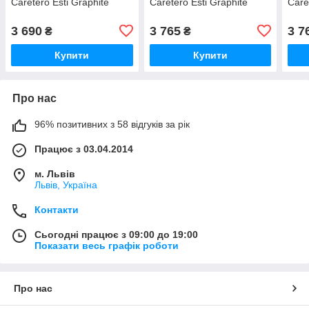
Caretero Esti Graphite
Caretero Esti Graphite
Care
3 690
3 765
3 7
₴
₴
Купити
Купити
Про нас
96% позитивних з 58 відгуків за рік
Працює з 03.04.2014
м. Львів
Львів, Україна
Контакти
Сьогодні працює з 09:00 до 19:00
Показати весь графік роботи
Про нас