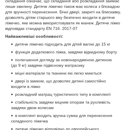
складання означає, що складання або розкладання займає
лише хвилину. Дитяче ліжечко також має колеса з блокадою
для зручності перенесення. Бічні двері, закриті на блискавку,
дозволять дітям старшого віку безпечно входити в дитяче
ліжечко, яке можна використовувати як манеж. Дитяче ліжко
відповідає стандарту EN 716: 2017-07
Найважливіші особливості:
дитяче ліжечко підходить для дітей вагою до 15 кг
функція додаткового ліжка, завдяки відкидному борту
полегшення догляду за новонародженою дитиною
(до 9 кг) завдяки підвісному матрасику
міцні матеріали та тканини які легко миються
двері із замком, що дозволяє дитині самостійно
входити в ліжко
розкладний матрац туристичного типу в комплекті
стабільність завдяки міцним опорам та рухливість
завдяки двом колесам
в комплект входить зручна сумка для перенесення
складеного ліжечка
дитяче ліжечко відповідно до європейського