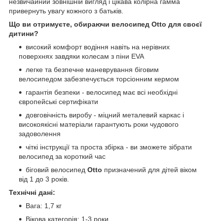
незвичайний зовнішній вигляд і цікава колірна гамма
привернуть увагу кожного з батьків.
Що ви отримуєте, обираючи велосипед Otto
для своєї
дитини?
високий комфорт водіння навіть на нерівних
поверхнях завдяки колесам з піни EVA
легке та безпечне маневрування біговим
велосипедом забезпечується торсіонним кермом
гарантія безпеки - велосипед має всі необхідні
європейські сертифікати
довговічність виробу - міцний металевий каркас і
високоякісні матеріали гарантують роки чудового
задоволення
чіткі інструкції та проста збірка - ви зможете зібрати
велосипед за короткий час
біговий велосипед
Otto
призначений для дітей віком
від 1 до 3 років.
Технічні дані:
Вага: 1,7 кг
Вікова категорія: 1-3 роки