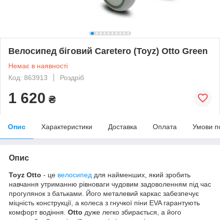
Велосипед біговий Caretero (Toyz) Otto Green
Немає в наявності
Код: 863913
Роздріб
1 620
₴
Опис
Характеристики
Доставка
Оплата
Умови п
Опис
Toyz Otto
- це
велосипед
для найменших, який зробить
навчання утриманню рівноваги чудовим задоволенням під час
прогулянок з батьками. Його металевий каркас забезпечує
міцність конструкції, а колеса з гнучкої піни EVA гарантують
комфорт водіння.
Otto
дуже легко збирається, а його