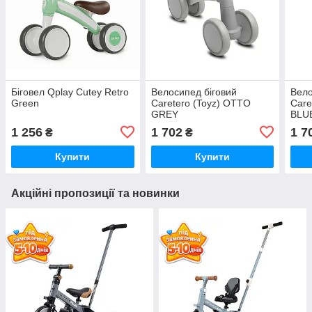
Біговел Qplay Cutey Retro
Велосипед біговий
Вело
Green
Caretero (Toyz) OTTO
Care
GREY
BLU
1 256
1 702
1 7
₴
₴
Купити
Купити
Акційні пропозиції та новинки