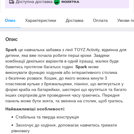
Доступна доставка
Опис
Характеристики
Доставка
Оплата
Умови п
Опис
Spark
це навчальна забавка з лінії TOYZ Activity, відмінна для
дитини, яка вже почала робити перші кроки. Завдяки
комбінації декількох варіантів в одній іграшці, малюк буде
бавитись протягом багатьох годин.
Spark
може
виконувати функцію ходунків або інтерактивного столика
з безліччю розваги. Кошик, до якого можна кинути 3
пластикові кульки з брязкальцями, піаніно, що витягується у
формі краба на батарейках, шестерні що крутяться та багато
інших сюрпризів для проведення часу граючись. Передня
панель може бути знята, та змінена на столик, щоб гратись.
Найважливіші особливості:
Стабільна та тверда конструкція
Заохочує до ходіння, допомагає навчитись тримати
рівновагу