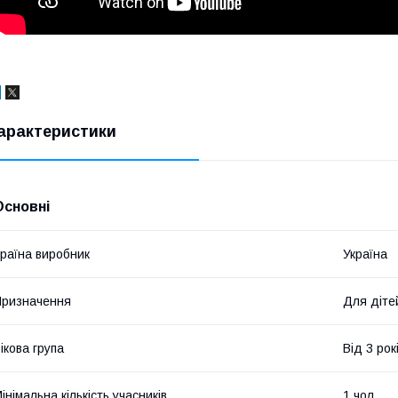
арактеристики
Основні
раїна виробник
Україна
ризначення
Для діте
ікова група
Від 3 рок
інімальна кількість учасників
1 чол.