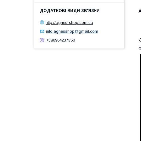
А
http://agnes-shop.com.ua
info.agnesshop@gmail.com
-
+380964237350
Ф