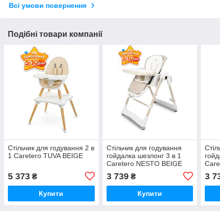
Всі умови повернення
Подібні товари компанії
Стільчик для годування 2 в
Стільчик для годування
Стіл
1 Caretero TUVA BEIGE
гойдалка шезлонг 3 в 1
гойд
Caretero NESTO BEIGE
Car
5 373
3 739
3 7
₴
₴
Купити
Купити