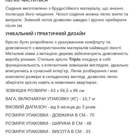
Сидіння виготовлено з брудостійкого матеріалу, що значно
полегшує його чищення. Чохол сидіння можна легко зняти та
випрати. Знімний лоток дозволяє швидко і зручно прибирати
після їжі.
УНІКАЛЬНИЙ І ПРАКТИЧНИЙ ДИЗАЙН
Крісло було розроблено з урахуванням комфорту та
довговічності з використанням матеріалів найвищої якості.
Металеві ніжки з імітацією дерева забезпечують довговічність
виробу роками. Стильне крісло
Triplo
поєднує в собі
функціональність з елегантним зовнішнім виглядом, ідеально
вписуючись в сучасний інтер'єр. Легке розбирання і має
компактні розміри в складеному вигляді, дозволяє легко
зберігати крісло навіть в невеликих квартирах.
ЗОВНІШНІ РОЗМІРИ - 63 х 56,5 х 86 см
ВАГА, ВКЛЮЧАЮЧИ УПАКОВКУ (КГ) - 10,7 кг
ВІКОВИЙ ДІАПАЗОН - від 6 місяців до 3 років
РОЗМІРИ УПАКОВКИ - ДОВЖИНА В СМ - 70
РОЗМІРИ УПАКОВКИ - ШИРИНА В СМ - 48
РОЗМІРИ УПАКОВКИ - ВИСОТА В СМ - 33