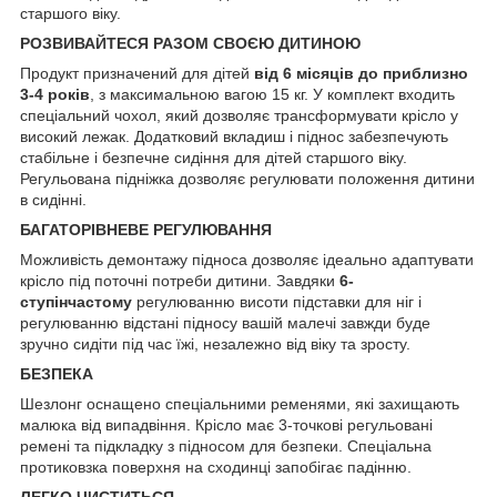
старшого віку.
РОЗВИВАЙТЕСЯ РАЗОМ СВОЄЮ ДИТИНОЮ
Продукт призначений для дітей
від 6 місяців до приблизно
3-4 років
, з максимальною вагою 15 кг. У комплект входить
спеціальний чохол, який дозволяє трансформувати крісло у
високий лежак. Додатковий вкладиш і піднос забезпечують
стабільне і безпечне сидіння для дітей старшого віку.
Регульована підніжка дозволяє регулювати положення дитини
в сидінні.
БАГАТОРІВНЕВЕ РЕГУЛЮВАННЯ
Можливість демонтажу підноса дозволяє ідеально адаптувати
крісло під поточні потреби дитини. Завдяки
6-
ступінчастому
регулюванню висоти підставки для ніг і
регулюванню відстані підносу вашій малечі завжди буде
зручно сидіти під час їжі, незалежно від віку та зросту.
БЕЗПЕКА
Шезлонг оснащено спеціальними ременями, які захищають
малюка від випадвіння. Крісло має 3-точкові регульовані
ремені та підкладку з підносом для безпеки. Спеціальна
протиковзка поверхня на сходинці запобігає падінню.
ЛЕГКО ЧИСТИТЬСЯ