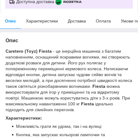
Доступна доставка
Опис
Характеристики
Доставка
Оплата
Умови п
Опис
Caretero (Toyz) Fiesta
- це інерційна машинка з багатим
наповненням, оснащений яскравими вогнями, які створюють
додаткові розваги для дитини. Його рух полягає у
поперемінному переміщенні кермового колеса. Натискаючи
відповідні кнопки, дитина запускає чудове сяйво вогнів та
веселих мелодій, а при досягненні потрібної швидкості колеса
також світяться різнобарвними вогниками.
Fiesta
можна
використовувати для ігор у приміщенні та на відкритому
повітрі. Машинкою можуть користуватись діти з 3-х років. При
максимальному навантаженні 100 кг
Fiesta
ідеально
підходить для сімейних перегонів.
Характеристики:
Можливість грати як удома, так і на вулиці
Кнопка, яка запускає кольорові лампочки та