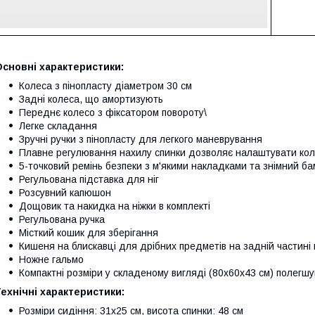
сновні характеристики:
Колеса з пінопласту діаметром 30 см
Задні колеса, що амортизують
Переднє колесо з фіксатором повороту\
Легке складання
Зручні ручки з пінопласту для легкого маневрування
Плавне регулювання нахилу спинки дозволяє налаштувати кол
5-точковий ремінь безпеки з м'якими накладками та знімний б
Регульована підставка для ніг
Розсувний капюшон
Дощовик та накидка на ніжки в комплекті
Регульована ручка
Місткий кошик для зберігання
Кишеня на блискавці для дрібних предметів на задній частині 
Ножне гальмо
Компактні розміри у складеному вигляді (80x60x43 см) полег
ехнічні характеристики:
Розміри сидіння: 31x25 см, висота спинки: 48 см