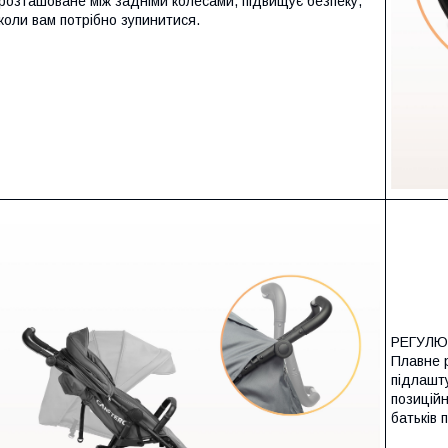
розташоване між задніми колесами, підвищує безпеку,
коли вам потрібно зупинитися.
РЕГУЛ
Плавне 
підлашту
позицій
батьків 