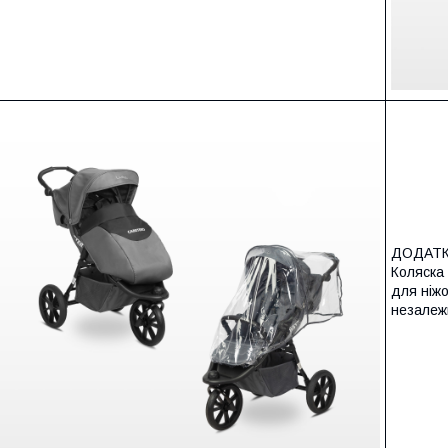
ДОДАТ
Коляска
для ніж
незалеж