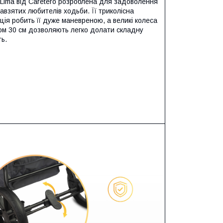
 Lima від Caretero розроблена для задоволення
авзятих любителів ходьби. Її триколісна
ція робить її дуже маневреною, а великі колеса
ом 30 см дозволяють легко долати складну
ть.