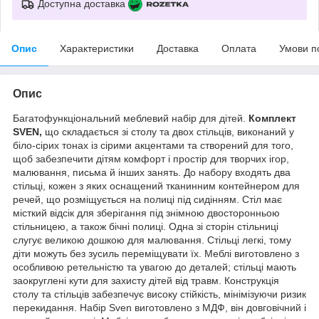
Доступна доставка
Опис
Характеристики
Доставка
Оплата
Умови п
Опис
Багатофункціональний меблевий набір для дітей.
Комплект
SVEN,
що складається зі столу та двох стільців, виконаний у
біло-сірих тонах із сірими акцентами та створений для того,
щоб забезпечити дітям комфорт і простір для творчих ігор,
малювання, письма й інших занять. До набору входять два
стільці, кожен з яких оснащений тканинним контейнером для
речей, що розміщується на полиці під сидінням. Стіл має
місткий відсік для зберігання під знімною двосторонньою
стільницею, а також бічні полиці. Одна зі сторін стільниці
слугує великою дошкою для малювання. Стільці легкі, тому
діти можуть без зусиль переміщувати їх. Меблі виготовлено з
особливою ретельністю та увагою до деталей; стільці мають
заокруглені кути для захисту дітей від травм. Конструкція
столу та стільців забезпечує високу стійкість, мінімізуючи ризик
перекидання. Набір Sven виготовлено з МДФ, він довговічний і