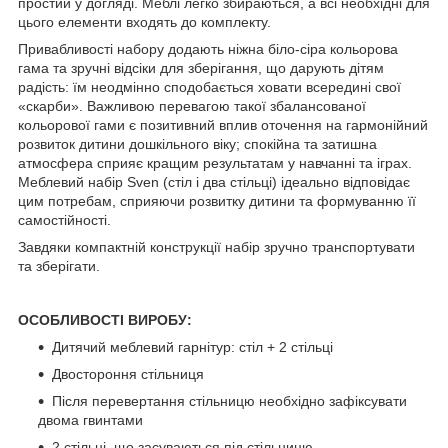
простий у догляді. Меблі легко збираються, а всі необхідні для
цього елементи входять до комплекту.
Привабливості набору додають ніжна біло-сіра кольорова
гама та зручні відсіки для зберігання, що дарують дітям
радість: їм неодмінно сподобається ховати всередині свої
«скарби». Важливою перевагою такої збалансованої
кольорової гами є позитивний вплив оточення на гармонійний
розвиток дитини дошкільного віку; спокійна та затишна
атмосфера сприяє кращим результатам у навчанні та іграх.
Меблевий набір Sven (стіл і два стільці) ідеально відповідає
цим потребам, сприяючи розвитку дитини та формуванню її
самостійності.
Завдяки компактній конструкції набір зручно транспортувати
та зберігати.
ОСОБЛИВОСТІ ВИРОБУ:
Дитячий меблевий гарнітур: стіл + 2 стільці
Двостороння стільниця
Після перевертання стільницю необхідно зафіксувати
двома гвинтами
2 стільці, що засуваються під стільницю