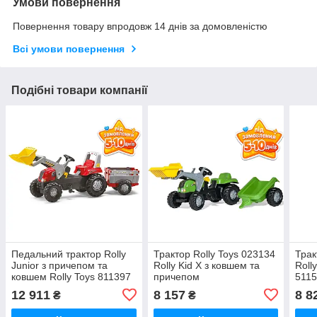
Умови повернення
Повернення товару впродовж 14 днів за домовленістю
Всі умови повернення
Подібні товари компанії
Педальний трактор Rolly
Трактор Rolly Toys 023134
Трак
Junior з причепом та
Rolly Kid X з ковшем та
Roll
ковшем Rolly Toys 811397
причепом
5115
Red
при
12 911
8 157
8 8
₴
₴