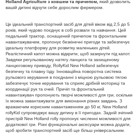
Holland Agriculture з ковшем та причепом,
який дозволить
вашій дитині відчути себе дорослим фермером.
Це ідеальний транспортний засіб для дітей віком від 2,5 до 5
років, який чудово поєднує в собі розваги та навчання. Цей
педальний трактор, оснащений причепом та фронтальним
навантажувачем, пропонує безкінечні пригоди та забезпечує
ідеальну платформу для розвитку маленьких дітей.
Реалістичний капот можна відкрити, щоб зазирнути під капот.
Завдяки регульованому натягу ланцюга та захищеному
ланцюговому приводу, RollyKid New Holland забезпечує
безпечну та плавну їзду. Інноваційна поворотна система
рульового керування в поєднанні з міцною рульовою тягою
забезпечує точне керування та сприяє дрібній моториці та
координації рук та очей. Причіп та фронтальний
навантажувач пропонують творчі можливості для гри, оскільки
їх можна завантажувати для виконання різних завдань. З
вражаючим корисним навантаженням до 50 кг, New Holland
rollyKid супроводжує вашу дитину в її пригодах. Задній зчіпний
пристрій New Holland rolly пропонує численні можливості для
додаткової гри. Різні функціональні аксесуари можна додати,
щоб зробити транспортний засіб ще більш універсальним.