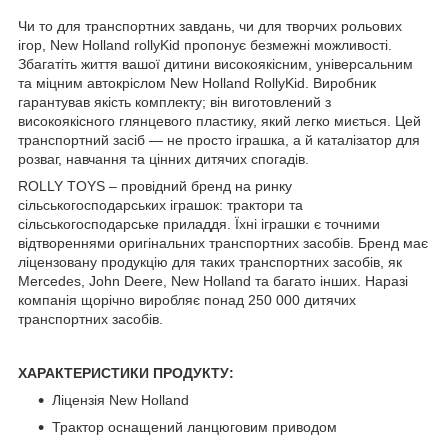
Чи то для транспортних завдань, чи для творчих рольових
ігор, New Holland rollyKid пропонує безмежні можливості.
Збагатіть життя вашої дитини високоякісним, універсальним
та міцним автокріслом New Holland RollyKid. Виробник
гарантував якість комплекту; він виготовлений з
високоякісного глянцевого пластику, який легко миється. Цей
транспортний засіб — не просто іграшка, а й каталізатор для
розваг, навчання та цінних дитячих спогадів.
ROLLY TOYS – провідний бренд на ринку
сільськогосподарських іграшок: трактори та
сільськогосподарське приладдя. Їхні іграшки є точними
відтвореннями оригінальних транспортних засобів. Бренд має
ліцензовану продукцію для таких транспортних засобів, як
Mercedes, John Deere, New Holland та багато інших. Наразі
компанія щорічно виробляє понад 250 000 дитячих
транспортних засобів.
ХАРАКТЕРИСТИКИ ПРОДУКТУ:
Ліцензія New Holland
Трактор оснащений ланцюговим приводом