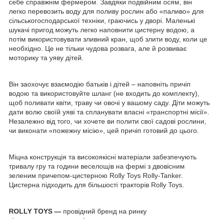
себе справжнім фермером. Завдяки подвійним осям, він
легко перевозить воду для поливу рослин або «паливо» для
сільськогосподарської техніки, граючись у дворі. Маленькі
шукачі пригод можуть легко наповнити цистерну водою, а
потім використовувати зливний кран, щоб злити воду, коли це
необхідно. Це не тільки чудова розвага, але й розвиває
моторику та уяву дітей.
Він заохочує взаємодію батьків і дітей – наповніть причіп
водою та використовуйте шланг (не входить до комплекту),
щоб поливати квіти, траву чи овочі у вашому саду. Діти можуть
дати волю своїй уяві та спланувати власні «транспортні місії».
Незалежно від того, чи хочете ви полити свої садові рослини,
чи виконати «пожежну місію», цей причіп готовий до цього.
Міцна конструкція та високоякісні матеріали забезпечують
тривалу гру та години веселощів на фермі з двовісним
зеленим причепом-цистерною Rolly Toys Rolly-Tanker.
Цистерна підходить для більшості тракторів Rolly Toys.
ROLLY TOYS —
провідний бренд на ринку