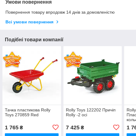
Умови повернення
Повернення товару впродовж 14 днів за домовленістю
Всі умови повернення
Подібні товари компанії
Тачка пластикова Rolly
Rolly Toys 122202 Причіп
Roll
Toys 270859 Red
Rolly -2 осі
Плас
коль
1 765
7 425
1 7
₴
₴