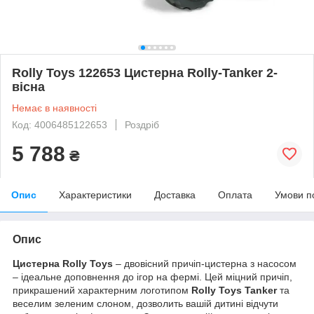
Rolly Toys 122653 Цистерна Rolly-Tanker 2-
вісна
Немає в наявності
Код: 4006485122653
Роздріб
5 788
₴
Опис
Характеристики
Доставка
Оплата
Умови п
Опис
Цистерна Rolly Toys
– двовісний причіп-цистерна з насосом
– ідеальне доповнення до ігор на фермі. Цей міцний причіп,
прикрашений характерним логотипом
Rolly Toys Tanker
та
веселим зеленим слоном, дозволить вашій дитині відчути