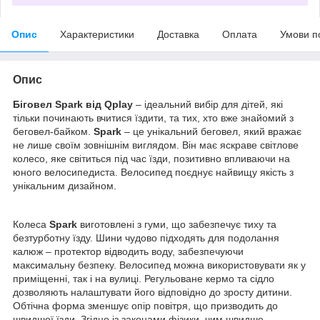
Опис
Характеристики
Доставка
Оплата
Умови п
Опис
Біговел Spark від Qplay
– ідеальний вибір для дітей, які
тільки починають вчитися їздити, та тих, хто вже знайомий з
беговел-байком.
Spark
– це унікальний беговел, який вражає
не лише своїм зовнішнім виглядом. Він має яскраве світлове
колесо, яке світиться під час їзди, позитивно впливаючи на
юного велосипедиста. Велосипед поєднує найвищу якість з
унікальним дизайном.
Колеса
Spark
виготовлені з гуми, що забезпечує тиху та
безтурботну їзду. Шини чудово підходять для подолання
калюж – протектор відводить воду, забезпечуючи
максимальну безпеку. Велосипед можна використовувати як у
приміщенні, так і на вулиці. Регульоване кермо та сідло
дозволяють налаштувати його відповідно до зросту дитини.
Обтічна форма зменшує опір повітря, що призводить до
швидшої їзди. Згідно із законами фізики, чим швидше