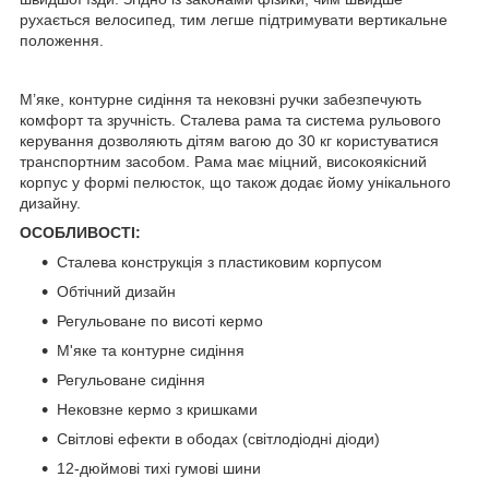
рухається велосипед, тим легше підтримувати вертикальне
положення.
М’яке, контурне сидіння та нековзні ручки забезпечують
комфорт та зручність. Сталева рама та система рульового
керування дозволяють дітям вагою до 30 кг користуватися
транспортним засобом. Рама має міцний, високоякісний
корпус у формі пелюсток, що також додає йому унікального
дизайну.
ОСОБЛИВОСТІ:
Сталева конструкція з пластиковим корпусом
Обтічний дизайн
Регульоване по висоті кермо
М'яке та контурне сидіння
Регульоване сидіння
Нековзне кермо з кришками
Світлові ефекти в ободах (світлодіодні діоди)
12-дюймові тихі гумові шини