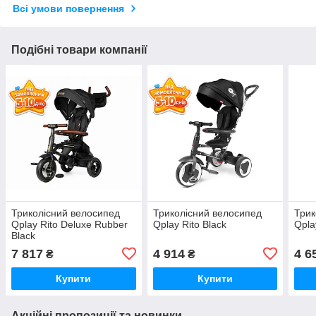
Всі умови повернення
Подібні товари компанії
Триколісний велосипед
Триколісний велосипед
Трик
Qplay Rito Deluxe Rubber
Qplay Rito Black
Qpla
Black
7 817
4 914
4 6
₴
₴
Купити
Купити
Акційні пропозиції та новинки