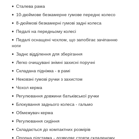
Сталева рама
10-дюймове безкамерне гумове переднє колесо
8-дюймові безкамерні гумові задні колеса
Педалі на передньому колесі
Педалі оснащені чохлом, що запобігає зачіпанню
ноги
Заднє відділення для зберігання
Легко очищувані знімні захисні поручні
Складана підніжка - в рамі
Нековзні гумові ручки з захистом
Чохол керма
Регулювання довжини батьківської ручки
Блокування заднього колеса - гальмо
Обмежувач керма
Регулювання сидіння
Складається до компактних розмірів
Опорна підставка - дозволяє стояти складеному