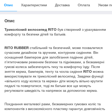
Опис
Характеристики
Доставка
Оплата
Умови п
Опис
Триколісний велосипед RITO
був створений з урахуванням
комфорту та безпеки дітей та батьків.
RITO RUBBER
стабільний та безпечний, може похвалитися
сучасним дизайном та зручним, контурним сидінням. Він
оснащений бампером для запобігання падінню дітей,
п'ятиточковим ременем безпеки та підніжками, а безкамерні
гумові колеса забезпечують тиху та комфортну їзду. Після
зняття керма, бамперів, тенту та чохла сидіння
RITO
можна
використовувати як триколісний велосипед. Завдяки функції
«вільного ходу колеса та керма» діти можуть вільно крутити
педалі та повертатися, тоді як батьки все ще можуть
регулювати швидкість та напрямок за допомогою керма.
Поєднання металевої рами, безкамерних гумових коліс та
компонентів з високоякісного пластику гарантує довговічність