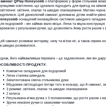
Самокат QPlay Honeycomb
з платформою у формі стільників мож
ункціями освітлення, що ідеально підходить для пригод на свіжому
світлення: світіння, спалах та швидке спалахування. Матово-чорн
иділялися. Цей двоколісний самокат допомагає дітям знайти рівно
Honeycomb
оснащений інноваційною системою швидкого складання,
ля подорожей – він займає мало місця. Легка та міцна конструкці
еревагою є регульовані ручки, що дозволяють йому рости разом 
ей самокат розвиває моторику, силу та м’язи ніг, а також сприяє 
а швидко розвиватися.
днак, його найважливіша перевага – це задоволення, яке він дару
ОСОБЛИВОСТІ ПРОДУКТУ:
Компактне складання для подорожей
Легка сталева шпиндель
Запатентована сяюча стільникова дека
Вбудовані світлодіодні ліхтарі того ж кольору, що й самокат,
3 режими: світіння, спалах та швидке спалахування
2 колеса
Регульована м'яка ручка з 3 положеннями, що росте разом з 
Зручні нековзні ручки із захисними чохлами