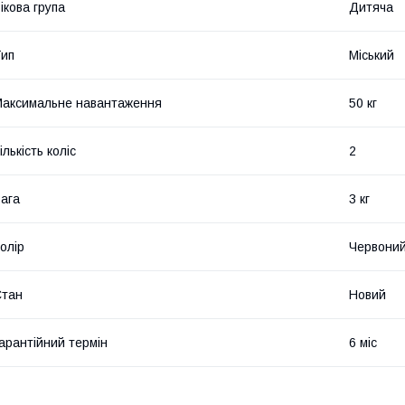
ікова група
Дитяча
ип
Міський
аксимальне навантаження
50 кг
ількість коліс
2
ага
3 кг
олір
Червони
Стан
Новий
арантійний термін
6 міс