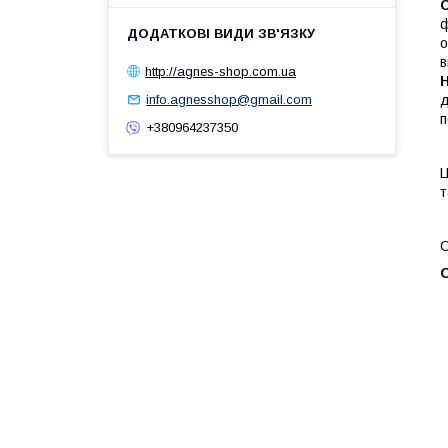
ф
о
в
http://agnes-shop.com.ua
д
info.agnesshop@gmail.com
п
+380964237350
Ц
т
О