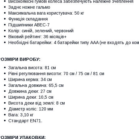
Високоякісні гумові колеса забезпечують належне зчеплення
Заднє ножне гальмо
Максимальна вага користувача: 50 кг
Функція складання
Підшипники ABEC-7
Колір: синій, зелений, червоний
Віковий рейтинг: 36 місяців+
Необхідні батарейки: 4 батарейки типу AAA (не входять до ком
РОЗМІРИ ВИРОБУ:
Загальна висота: 81 см
Рівні регулювання висоти: 70 см / 75 см / 81 см
Ширина керма: 34 см
Загальна довжина: 65,5 см
Довжина деки: 27 см
Ширина деки: 10,5 см
Висота деки від землі: 8 см
Діаметр коліс: 120 мм
Вага: 3,10 кг
Стандарт EN71.
РОЗМІРИ УПАКОВКИ: