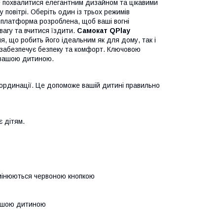
е похвалитися елегантним дизайном та цікавими
 повітрі. Оберіть один із трьох режимів
а платформа розроблена, щоб ваші вогні
вагу та вчитися їздити.
Самокат QPlay
 що робить його ідеальним як для дому, так і
я забезпечує безпеку та комфорт. Ключовою
з вашою дитиною.
координації. Це допоможе вашій дитині правильно
є дітям.
 змінюються червоною кнопкою
вашою дитиною