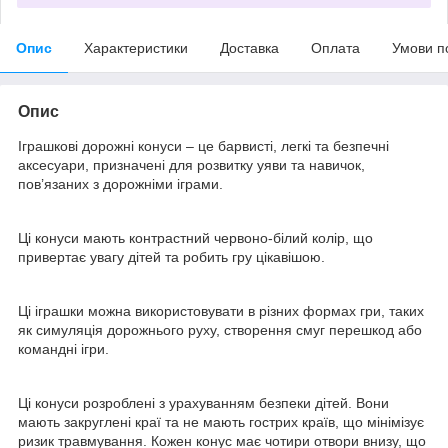
Опис
Характеристики
Доставка
Оплата
Умови п
Опис
Іграшкові дорожні конуси – це барвисті, легкі та безпечні
аксесуари, призначені для розвитку уяви та навичок,
пов’язаних з дорожніми іграми.
Ці конуси мають контрастний червоно-білий колір, що
привертає увагу дітей та робить гру цікавішою.
Ці іграшки можна використовувати в різних формах гри, таких
як симуляція дорожнього руху, створення смуг перешкод або
командні ігри.
Ці конуси розроблені з урахуванням безпеки дітей. Вони
мають закруглені краї та не мають гострих країв, що мінімізує
ризик травмування. Кожен конус має чотири отвори внизу, що