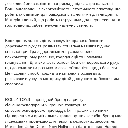
дозволяє його закріпити, наприклад, під час гри на газоні.
Вони виготовлені з високоякісного нетоксичного пластику, що
робить їх стійкими до пошкоджень та легкими для чищення.
Матеріал легкий, що робить їх зручними для перенесення та
гри, водночас забезпечуючи належну стійкість.
Вони допомагають дітям зрозуміти правила безпеки
дорожнього руху та розвивати соціальні навички під час
спільної гри. Гра з дорожніми конусами сприяє
психомоторному розвитку, координації та навичкам
планування. Діти вивчають основи безпеки дорожнього руху,
що допомагає їм розвивати свою обізнаність щодо безпеки.
Це чудовий спосіб поєднати навчання з розвагами,
розвиваючи уяву та моторику дітей доступним та безпечним
способом.
ROLLY TOYS – провідний бренд на ринку
сільськогосподарських іграшок: трактори та
сільськогосподарське приладдя. Їхні іграшки є точними
відтвореннями оригінальних транспортних засобів. Бренд має
ліцензовану продукцію для таких транспортних засобів, як
Mercedes, John Deere, New Holland та багато інших. Наразі