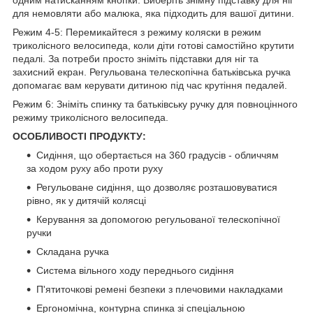
для немовляти або малюка, яка підходить для вашої дитини.
Режим 4-5: Перемикайтеся з режиму коляски в режим
триколісного велосипеда, коли діти готові самостійно крутити
педалі. За потреби просто зніміть підставки для ніг та
захисний екран. Регульована телескопічна батьківська ручка
допомагає вам керувати дитиною під час крутіння педалей.
Режим 6: Зніміть спинку та батьківську ручку для повноцінного
режиму триколісного велосипеда.
ОСОБЛИВОСТІ ПРОДУКТУ:
Сидіння, що обертається на 360 градусів - обличчям
за ходом руху або проти руху
Регульоване сидіння, що дозволяє розташовуватися
рівно, як у дитячій колясці
Керування за допомогою регульованої телескопічної
ручки
Складана ручка
Система вільного ходу переднього сидіння
П'ятиточкові ремені безпеки з плечовими накладками
Ергономічна, контурна спинка зі спеціальною