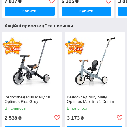
7 817
6 305
3 0
₴
₴
Купити
Купити
Акційні пропозиції та новинки
Велосипед Milly Mally 4в1
Велосипед Milly Mally
Optimus Plus Grey
Optimus Max 5-в-1 Denim
В наявності
В наявності
2 538
3 173
₴
₴