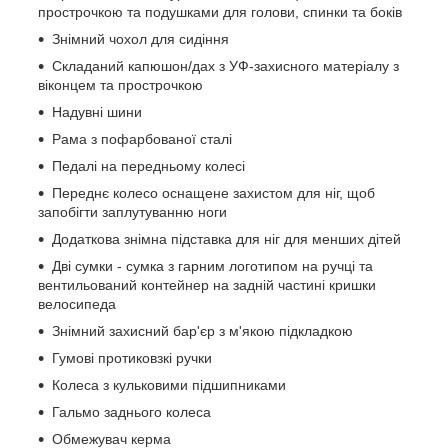
прострочкою та подушками для голови, спинки та боків
Знімний чохол для сидіння
Складаний капюшон/дах з УФ-захисного матеріалу з
віконцем та прострочкою
Надувні шини
Рама з пофарбованої сталі
Педалі на передньому колесі
Переднє колесо оснащене захистом для ніг, щоб
запобігти заплутуванню ноги
Додаткова знімна підставка для ніг для менших дітей
Дві сумки - сумка з гарним логотипом на ручці та
вентильований контейнер на задній частині кришки
велосипеда
Знімний захисний бар'єр з м'якою підкладкою
Гумові протиковзкі ручки
Колеса з кульковими підшипниками
Гальмо заднього колеса
Обмежувач керма