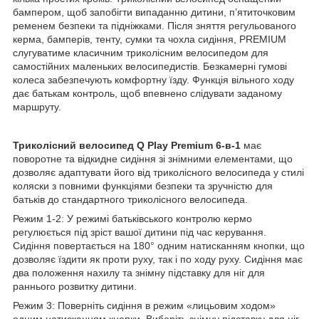
бампером, щоб запобігти випаданню дитини, п’ятиточковим
ременем безпеки та підніжками. Після зняття регульованого
керма, бамперів, тенту, сумки та чохла сидіння, PREMIUM
слугуватиме класичним триколісним велосипедом для
самостійних маленьких велосипедистів. Безкамерні гумові
колеса забезпечують комфортну їзду. Функція вільного ходу
дає батькам контроль, щоб впевнено слідувати заданому
маршруту.
Триколісний велосипед Q Play Premium 6-в-1
має
поворотне та відкидне сидіння зі знімними елементами, що
дозволяє адаптувати його від триколісного велосипеда у стилі
коляски з повними функціями безпеки та зручністю для
батьків до стандартного триколісного велосипеда.
Режим 1-2: У режимі батьківського контролю кермо
регулюється під зріст вашої дитини під час керування.
Сидіння повертається на 180° одним натисканням кнопки, що
дозволяє їздити як проти руху, так і по ходу руху. Сидіння має
два положення нахилу та знімну підставку для ніг для
раннього розвитку дитини.
Режим 3: Поверніть сидіння в режим «лицьовим ходом»
одним натисканням кнопки. Виберіть знімну підставку для ніг