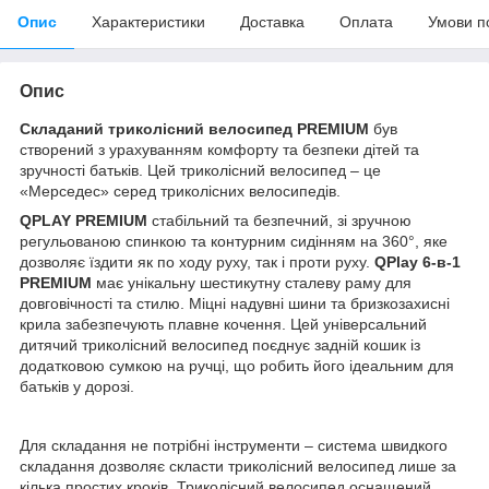
Опис
Характеристики
Доставка
Оплата
Умови п
Опис
Складаний триколісний велосипед PREMIUM
був
створений з урахуванням комфорту та безпеки дітей та
зручності батьків. Цей триколісний велосипед – це
«Мерседес» серед триколісних велосипедів.
QPLAY PREMIUM
стабільний та безпечний, зі зручною
регульованою спинкою та контурним сидінням на 360°, яке
дозволяє їздити як по ходу руху, так і проти руху.
QPlay 6-в-1
PREMIUM
має унікальну шестикутну сталеву раму для
довговічності та стилю. Міцні надувні шини та бризкозахисні
крила забезпечують плавне кочення. Цей універсальний
дитячий триколісний велосипед поєднує задній кошик із
додатковою сумкою на ручці, що робить його ідеальним для
батьків у дорозі.
Для складання не потрібні інструменти – система швидкого
складання дозволяє скласти триколісний велосипед лише за
кілька простих кроків. Триколісний велосипед оснащений