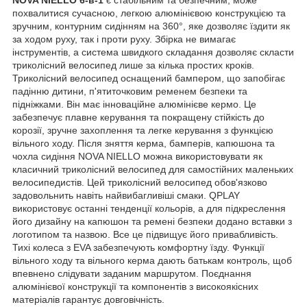
похвалитися сучасною, легкою алюмінієвою конструкцією та
зручним, контурним сидінням на 360°, яке дозволяє їздити як
за ходом руху, так і проти руху. Збірка не вимагає
інструментів, а система швидкого складання дозволяє скласти
триколісний велосипед лише за кілька простих кроків.
Триколісний велосипед оснащений бампером, що запобігає
падінню дитини, п'ятиточковим ременем безпеки та
підніжками. Він має інноваційне алюмінієве кермо. Це
забезпечує плавне керування та покращену стійкість до
корозії, зручне захоплення та легке керування з функцією
вільного ходу. Після зняття керма, бамперів, капюшона та
чохла сидіння NOVA NIELLO можна використовувати як
класичний триколісний велосипед для самостійних маленьких
велосипедистів. Цей триколісний велосипед обов'язково
задовольнить навіть найвибагливіші смаки. QPLAY
використовує останні тенденції кольорів, а для підкреслення
його дизайну на капюшон та ремені безпеки додано вставки з
логотипом та назвою. Все це підвищує його привабливість.
Тихі колеса з EVA забезпечують комфортну їзду. Функції
вільного ходу та вільного керма дають батькам контроль, щоб
впевнено слідувати заданим маршрутом. Поєднання
алюмінієвої конструкції та компонентів з високоякісних
матеріалів гарантує довговічність.