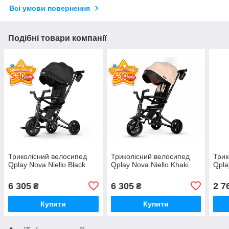
Всі умови повернення
Подібні товари компанії
Триколісний велосипед
Триколісний велосипед
Трик
Qplay Nova Niello Black
Qplay Nova Niello Khaki
Qpla
6 305
6 305
2 7
₴
₴
Купити
Купити