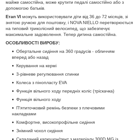
майже самостійна, може крутити педалі самостійно або з
допомогою батьків.
Етап VI
можуть використовувати діти від 36 до 72 місяців, зі
знятою ручкою для поштовху, і NOVA NIELLO перетворюється
на типовий триколісний велосипед, що забезпечує
максимальне задоволення. Тепер дитина самостійна.
ОСОБЛИВОСТІ ВИРОБУ:
Обертальне сидіння на 360 градусів - обличчям
вперед або назад
Керування на кермі
3-рівневе регулювання спинки
Колеса з пінопласту EVA
Функція вільного ходу передніх коліс (тріскачка)
Функція вільного ходу
П'ятиточковий ремінь безпеки з плечовими
накладками
Комфортне, високопрофільне сидіння
Знімний чохол сидіння
Складаний капюшон/тент з матеріалу 300D MG із