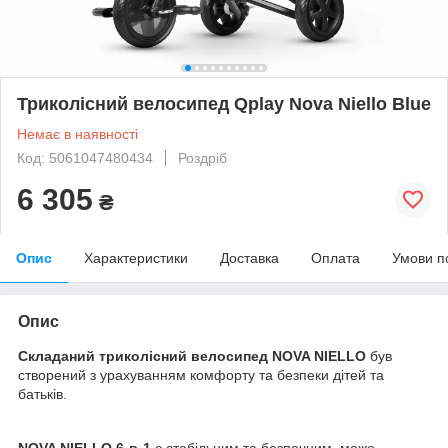
Триколісний велосипед Qplay Nova Niello Blue
Немає в наявності
Код: 5061047480434
Роздріб
6 305
₴
Опис
Характеристики
Доставка
Оплата
Умови п
Опис
Складаний триколісний велосипед NOVA NIELLO
був
створений з урахуванням комфорту та безпеки дітей та
батьків.
NOVA NIELLO 6-в-1
є стабільним та безпечним, може