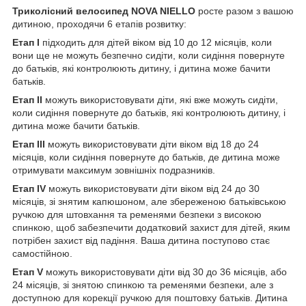
Триколісний велосипед NOVA NIELLO
росте разом з вашою
дитиною, проходячи 6 етапів розвитку:
Етап I
підходить для дітей віком від 10 до 12 місяців, коли
вони ще не можуть безпечно сидіти, коли сидіння повернуте
до батьків, які контролюють дитину, і дитина може бачити
батьків.
Етап II
можуть використовувати діти, які вже можуть сидіти,
коли сидіння повернуте до батьків, які контролюють дитину, і
дитина може бачити батьків.
Етап III
можуть використовувати діти віком від 18 до 24
місяців, коли сидіння повернуте до батьків, де дитина може
отримувати максимум зовнішніх подразників.
Етап IV
можуть використовувати діти віком від 24 до 30
місяців, зі знятим капюшоном, але збереженою батьківською
ручкою для штовхання та ременями безпеки з високою
спинкою, щоб забезпечити додатковий захист для дітей, яким
потрібен захист від падіння. Ваша дитина поступово стає
самостійною.
Етап V
можуть використовувати діти від 30 до 36 місяців, або
24 місяців, зі знятою спинкою та ременями безпеки, але з
доступною для корекції ручкою для поштовху батьків. Дитина