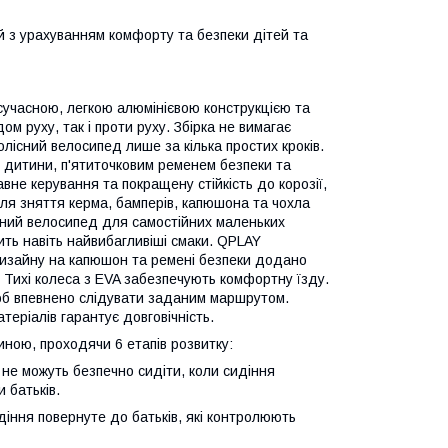
 з урахуванням комфорту та безпеки дітей та
сучасною, легкою алюмінієвою конструкцією та
м руху, так і проти руху. Збірка не вимагає
лісний велосипед лише за кілька простих кроків.
 дитини, п'ятиточковим ременем безпеки та
авне керування та покращену стійкість до корозії,
сля зняття керма, бамперів, капюшона та чохла
сний велосипед для самостійних маленьких
ть навіть найвибагливіші смаки. QPLAY
 дизайну на капюшон та ремені безпеки додано
. Тихі колеса з EVA забезпечують комфортну їзду.
щоб впевнено слідувати заданим маршрутом.
теріалів гарантує довговічність.
ною, проходячи 6 етапів розвитку:
е не можуть безпечно сидіти, коли сидіння
 батьків.
идіння повернуте до батьків, які контролюють