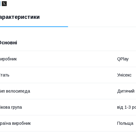
арактеристики
Основні
иробник
QPlay
тать
Унісекс
ип велосипеда
Дитячий
ікова група
від 1-3 р
раїна виробник
Польща