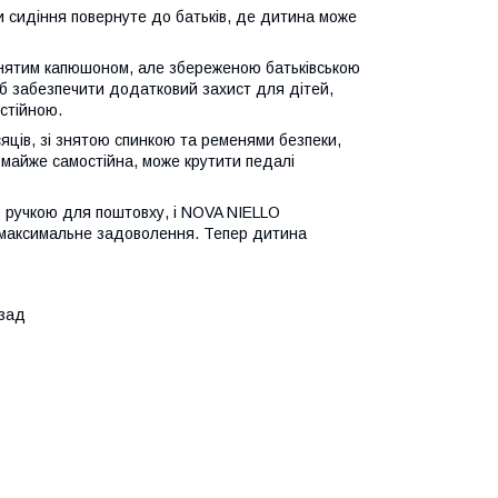
ли сидіння повернуте до батьків, де дитина може
і знятим капюшоном, але збереженою батьківською
б забезпечити додатковий захист для дітей,
стійною.
сяців, зі знятою спинкою та ременями безпеки,
 майже самостійна, може крутити педалі
ою ручкою для поштовху, і NOVA NIELLO
 максимальне задоволення. Тепер дитина
азад