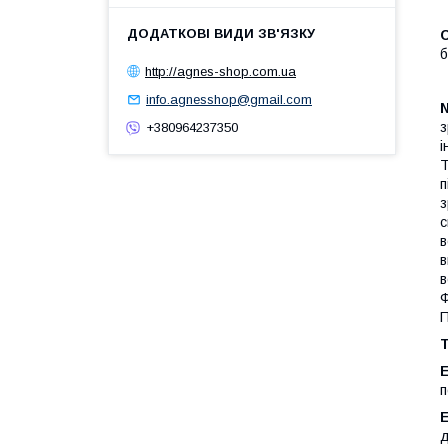
б
http://agnes-shop.com.ua
info.agnesshop@gmail.com
з
+380964237350
і
Т
п
з
с
в
в
в
Ф
П
Е
п
Е
д