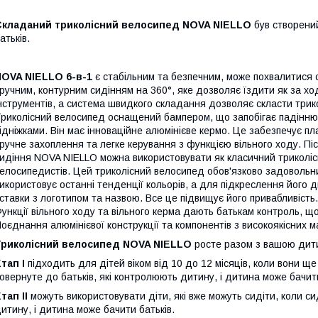
Складаний триколісний велосипед NOVA NIELLO
був створений
атьків.
NOVA NIELLO 6-в-1
є стабільним та безпечним, може похвалитися 
ручним, контурним сидінням на 360°, яке дозволяє їздити як за ходо
нструментів, а система швидкого складання дозволяє скласти трико
риколісний велосипед оснащений бампером, що запобігає падінню
ідніжками. Він має інноваційне алюмінієве кермо. Це забезпечує пл
ручне захоплення та легке керування з функцією вільного ходу. Пі
идіння NOVA NIELLO можна використовувати як класичний триколі
елосипедистів. Цей триколісний велосипед обов'язково задовольни
икористовує останні тенденції кольорів, а для підкреслення його
ставки з логотипом та назвою. Все це підвищує його привабливість
ункції вільного ходу та вільного керма дають батькам контроль, 
оєднання алюмінієвої конструкції та компонентів з високоякісних ма
Триколісний велосипед NOVA NIELLO
росте разом з вашою дити
тап I
підходить для дітей віком від 10 до 12 місяців, коли вони щ
овернуте до батьків, які контролюють дитину, і дитина може бачити
тап II
можуть використовувати діти, які вже можуть сидіти, коли с
итину, і дитина може бачити батьків.