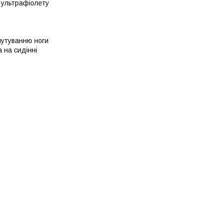
 ультрафіолету
лутуванню ноги
​​на сидінні