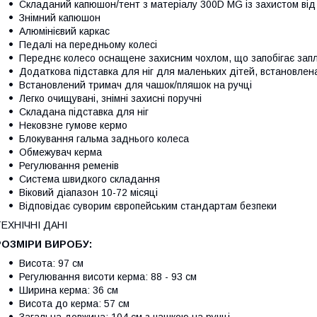
Складаний капюшон/тент з матеріалу 300D MG із захистом від
Знімний капюшон
Алюмінієвий каркас
Педалі на передньому колесі
Переднє колесо оснащене захисним чохлом, що запобігає зап
Додаткова підставка для ніг для маленьких дітей, встановлена 
Встановлений тримач для чашок/пляшок на ручці
Легко очищувані, знімні захисні поручні
Складана підставка для ніг
Нековзне гумове кермо
Блокування гальма заднього колеса
Обмежувач керма
Регулювання ременів
Система швидкого складання
Віковий діапазон 10-72 місяці
Відповідає суворим європейським стандартам безпеки
ЕХНІЧНІ ДАНІ
РОЗМІРИ ВИРОБУ:
Висота: 97 см
Регулювання висоти керма: 88 - 93 см
Ширина керма: 36 см
Висота до керма: 57 см
Загальна довжина: 104 см з чашкою на ручці