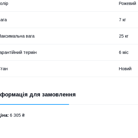
олір
Рожевий
ага
7 кг
аксимальна вага
25 кг
арантійний термін
6 міс
Стан
Новий
нформація для замовлення
іна:
6 305 ₴