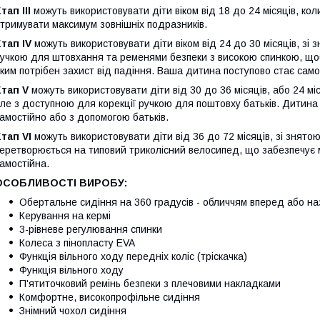
тап III
можуть використовувати діти віком від 18 до 24 місяців, ко
тримувати максимум зовнішніх подразників.
тап IV
можуть використовувати діти віком від 24 до 30 місяців, з
учкою для штовхання та ременями безпеки з високою спинкою, що
ким потрібен захист від падіння. Ваша дитина поступово стає само
тап V
можуть використовувати діти від 30 до 36 місяців, або 24 мі
ле з доступною для корекції ручкою для поштовху батьків. Дитина
амостійно або з допомогою батьків.
тап VI
можуть використовувати діти від 36 до 72 місяців, зі знят
еретворюється на типовий триколісний велосипед, що забезпечує
амостійна.
ОСОБЛИВОСТІ ВИРОБУ:
Обертальне сидіння на 360 градусів - обличчям вперед або н
Керування на кермі
3-рівневе регулювання спинки
Колеса з пінопласту EVA
Функція вільного ходу передніх коліс (тріскачка)
Функція вільного ходу
П'ятиточковий ремінь безпеки з плечовими накладками
Комфортне, високопрофільне сидіння
Знімний чохол сидіння