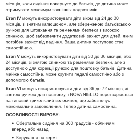
місяців, коли сидіння повернуте до батьків, де дитина може
отримувати максимум зовнішніх подразників.
Етап IV
можуть використовувати діти віком від 24 до 30
місяців, зі знятим капюшоном, але збереженою батьківською
ручкою для штовхання та ременями безпеки з високою
спинкою, щоб забезпечити додатковий захист для дітей, яким
потрібен захист від падіння. Ваша дитина поступово стає
самостійною.
Етап V
можуть використовувати діти від 30 до 36 місяців, або
24 місяців, зі знятою спинкою та ременями безпеки, але з
доступною для корекції ручкою для поштовху батьків. Дитина
майже самостійна, може крутити педалі самостійно або з
допомогою батьків.
Етап VI
можуть використовувати діти від 36 до 72 місяців, зі
знятою ручкою для поштовху, і NOVA NIELLO перетворюється
на типовий триколісний велосипед, що забезпечує
максимальне задоволення. Тепер дитина самостійна.
ОСОБЛИВОСТІ ВИРОБУ:
Обертальне сидіння на 360 градусів - обличчям
вперед або назад
Керування на кермі