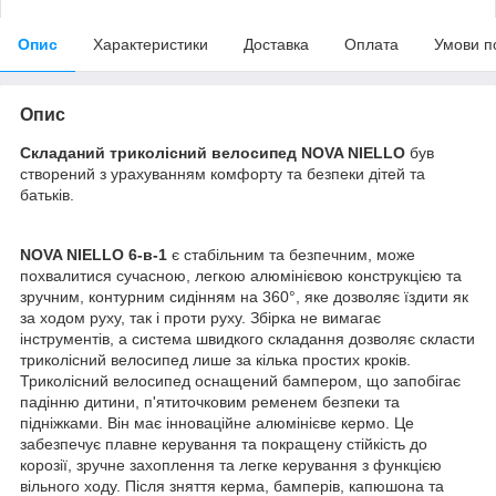
Опис
Характеристики
Доставка
Оплата
Умови п
Опис
Складаний триколісний велосипед NOVA NIELLO
був
створений з урахуванням комфорту та безпеки дітей та
батьків.
NOVA NIELLO 6-в-1
є стабільним та безпечним, може
похвалитися сучасною, легкою алюмінієвою конструкцією та
зручним, контурним сидінням на 360°, яке дозволяє їздити як
за ходом руху, так і проти руху. Збірка не вимагає
інструментів, а система швидкого складання дозволяє скласти
триколісний велосипед лише за кілька простих кроків.
Триколісний велосипед оснащений бампером, що запобігає
падінню дитини, п'ятиточковим ременем безпеки та
підніжками. Він має інноваційне алюмінієве кермо. Це
забезпечує плавне керування та покращену стійкість до
корозії, зручне захоплення та легке керування з функцією
вільного ходу. Після зняття керма, бамперів, капюшона та