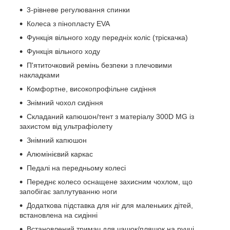
3-рівневе регулювання спинки
Колеса з пінопласту EVA
Функція вільного ходу передніх коліс (тріскачка)
Функція вільного ходу
П'ятиточковий ремінь безпеки з плечовими
накладками
Комфортне, високопрофільне сидіння
Знімний чохол сидіння
Складаний капюшон/тент з матеріалу 300D MG із
захистом від ультрафіолету
Знімний капюшон
Алюмінієвий каркас
Педалі на передньому колесі
Переднє колесо оснащене захисним чохлом, що
запобігає заплутуванню ноги
Додаткова підставка для ніг для маленьких дітей,
встановлена ​​на сидінні
Встановлений тримач для чашок/пляшок на ручці