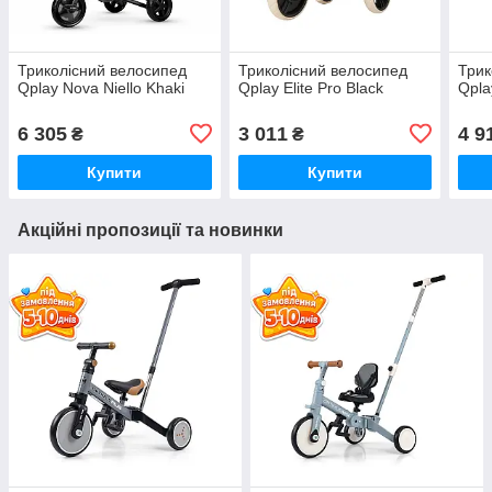
Триколісний велосипед
Триколісний велосипед
Трик
Qplay Nova Niello Khaki
Qplay Elite Pro Black
Qpla
6 305
3 011
4 9
₴
₴
Купити
Купити
Акційні пропозиції та новинки