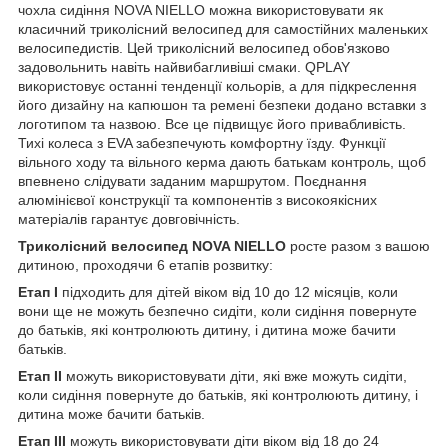
чохла сидіння NOVA NIELLO можна використовувати як
класичний триколісний велосипед для самостійних маленьких
велосипедистів. Цей триколісний велосипед обов'язково
задовольнить навіть найвибагливіші смаки. QPLAY
використовує останні тенденції кольорів, а для підкреслення
його дизайну на капюшон та ремені безпеки додано вставки з
логотипом та назвою. Все це підвищує його привабливість.
Тихі колеса з EVA забезпечують комфортну їзду. Функції
вільного ходу та вільного керма дають батькам контроль, щоб
впевнено слідувати заданим маршрутом. Поєднання
алюмінієвої конструкції та компонентів з високоякісних
матеріалів гарантує довговічність.
Триколісний велосипед NOVA NIELLO
росте разом з вашою
дитиною, проходячи 6 етапів розвитку:
Етап I
підходить для дітей віком від 10 до 12 місяців, коли
вони ще не можуть безпечно сидіти, коли сидіння повернуте
до батьків, які контролюють дитину, і дитина може бачити
батьків.
Етап II
можуть використовувати діти, які вже можуть сидіти,
коли сидіння повернуте до батьків, які контролюють дитину, і
дитина може бачити батьків.
Етап III
можуть використовувати діти віком від 18 до 24