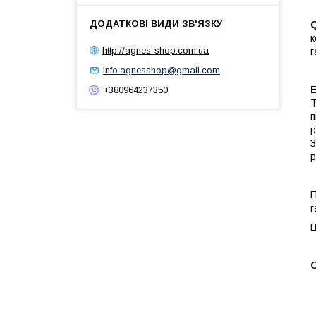
к
http://agnes-shop.com.ua
г
info.agnesshop@gmail.com
+380964237350
Т
п
р
З
р
П
г
Ц