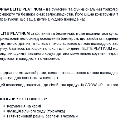
QPlay ELITE PLATINUM
– ​​це сучасний та функціональний трикол
омфорту та безпеки юних велосипедистів. Його міцна конструкція т
арантуючи, що ваша дитина чудово проведе час.
ELITE PLATINUM
стабільний та безпечний, може похвалитися суча
риколісний велосипед оснащений бампером, що запобігає падінню
ідставкою для ніг, а колеса з пінопластовою м'якою підкладкою з
учку, бампери, капюшон та чохол для сидіння, ELITE PLATINUM мо
авдяки функції «вільного ходу» дитина може вільно крутити педалі
егулювати швидкість та напрямок.
оєднання металевої рами, коліс з пінопластовою м'якою підкладко
арантує довговічність та комфорт.
ей велосипед належить до сімейства продуктів GROW UP – він ро
ОСОБЛИВОСТІ ВИРОБУ:
Керування на кермі
Функція вільного ходу (тріскачка)
П'ятиточковий ремінь безпеки з чохлами