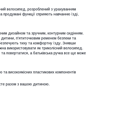
існий велосипед, розроблений з урахуванням
а продумані функції сприяють навчанню їзді,
сним дизайном та зручним, контурним сидінням.
 дитини, п'ятиточковим ременем безпеки та
абезпечують тиху та комфортну їзду. Знявши
жна використовувати як триколісний велосипед.
 та повертатися, а батьківська ручка все ще може
ю та високоякісних пластикових компонентів
сте разом з вашою дитиною.