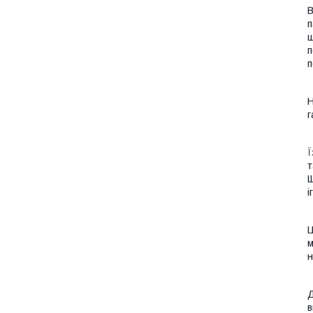
В
п
ш
п
п
Н
г
Ї
т
Щ
і
Ц
м
н
Д
в