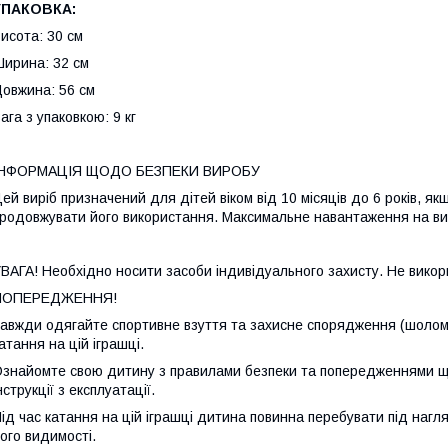
УПАКОВКА:
исота: 30 см
ирина: 32 см
овжина: 56 см
ага з упаковкою: 9 кг
ІНФОРМАЦІЯ ЩОДО БЕЗПЕКИ ВИРОБУ
ей виріб призначений для дітей віком від 10 місяців до 6 років, як
родовжувати його використання. Максимальне навантаження на вирі
ВАГА! Необхідно носити засоби індивідуального захисту. Не викор
ПОПЕРЕДЖЕННЯ!
авжди одягайте спортивне взуття та захисне спорядження (шолом, 
атання на цій іграшці.
знайомте свою дитину з правилами безпеки та попередженнями щодо
нструкції з експлуатації.
ід час катання на цій іграшці дитина повинна перебувати під наг
ого видимості.