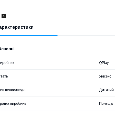
арактеристики
Основні
иробник
QPlay
тать
Унісекс
ип велосипеда
Дитячий
раїна виробник
Польща