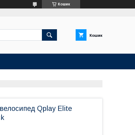
Кошик
Кошик
велосипед Qplay Elite
ck