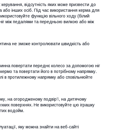
к керування, відсутність яких може призвести до
а або інших осіб. Під час використання керма для
икористовуйте функцію вільного ходу (білий
ніг між педалями та передньою вилкою або між
дитина не зможе контролювати швидкість або
винна повертати переднє колесо за допомогою ніг
кермо та повертати його в потрібному напрямку.
алі в протилежному напрямку або сповільнюйте
нку, на огородженому подвір’ї, на дитячому
ухких поверхнях. Не використовуйте цю іграшку
итих водойм.
плуатації, яку можна знайти на веб-сайті