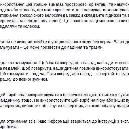
икористання цієї іграшки вимагає просторової орієнтації та навичо
адінь або зіткнень, що може призвести до травмування користувач
товхання триколісного велосипеда завжди складайте підніжки та в
еремикач на передньому колесі). Це запобігає защемленню ваших 
едалями та колесом.
іколи не використовуйте функцію вільного ходу без керма. Ваша 
альмувати – це може призвести до падіння та травми.
зда та гальмування: Щоб їхати вперед або назад, ваша дитина по
а педалей. Щоб повернути, ваша дитина повинна використовувати 
об гальмувати – під час їзди вперед або назад – повертайте пед
грашку до повної зупинки.
ей виріб слід використовувати в безпечних місцях, таких як у буди
айданчику тощо. Не використовуйте цей виріб на піску або інших п
а нерівних, вибоїстих або крутих поверхнях, а також поблизу відкр
ля отримання всієї іншої інформації зверніться до інструкції з екс
иробника.