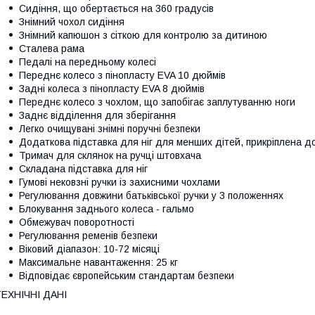
Сидіння, що обертається на 360 градусів
Знімний чохол сидіння
Знімний капюшон з сіткою для контролю за дитиною
Сталева рама
Педалі на передньому колесі
Переднє колесо з пінопласту EVA 10 дюймів
Задні колеса з пінопласту EVA 8 дюймів
Переднє колесо з чохлом, що запобігає заплутуванню ноги
Заднє відділення для зберігання
Легко очищувані знімні поручні безпеки
Додаткова підставка для ніг для менших дітей, прикріплена д
Тримач для склянок на ручці штовхача
Складана підставка для ніг
Гумові нековзні ручки із захисними чохлами
Регулювання довжини батьківської ручки у 3 положеннях
Блокування заднього колеса - гальмо
Обмежувач поворотності
Регулювання ременів безпеки
Віковий діапазон: 10-72 місяці
Максимальне навантаження: 25 кг
Відповідає європейським стандартам безпеки
ЕХНІЧНІ ДАНІ