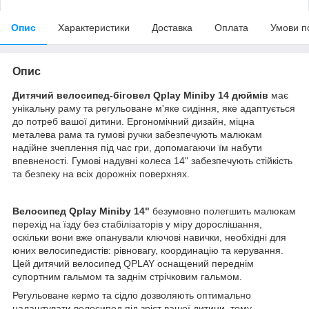
Опис
Характеристики
Доставка
Оплата
Умови п
Опис
Дитячий велосипед-біговел Qplay Miniby 14 дюймів
має
унікальну раму та регульоване м'яке сидіння, яке адаптується
до потреб вашої дитини. Ергономічний дизайн, міцна
металева рама та гумові ручки забезпечують малюкам
надійне зчеплення під час гри, допомагаючи їм набути
впевненості. Гумові надувні колеса 14" забезпечують стійкість
та безпеку на всіх дорожніх поверхнях.
Велосипед Qplay Miniby 14"
безумовно полегшить малюкам
перехід на їзду без стабілізаторів у міру дорослішання,
оскільки вони вже опанували ключові навички, необхідні для
юних велосипедистів: рівновагу, координацію та керування.
Цей дитячий велосипед QPLAY оснащений переднім
супортним гальмом та заднім стрічковим гальмом.
Регульоване кермо та сідло дозволяють оптимально
налаштувати велосипед під зріст вашої дитини, тому