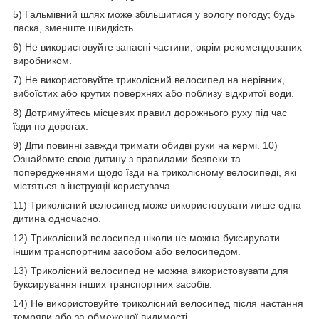
5) Гальмівний шлях може збільшитися у вологу погоду; будь
ласка, зменште швидкість.
6) Не використовуйте запасні частини, окрім рекомендованих
виробником.
7) Не використовуйте триколісний велосипед на нерівних,
вибоїстих або крутих поверхнях або поблизу відкритої води.
8) Дотримуйтесь місцевих правил дорожнього руху під час
їзди по дорогах.
9) Діти повинні завжди тримати обидві руки на кермі. 10)
Ознайомте свою дитину з правилами безпеки та
попередженнями щодо їзди на триколісному велосипеді, які
містяться в інструкції користувача.
11) Триколісний велосипед може використовувати лише одна
дитина одночасно.
12) Триколісний велосипед ніколи не можна буксирувати
іншим транспортним засобом або велосипедом.
13) Триколісний велосипед не можна використовувати для
буксирування інших транспортних засобів.
14) Не використовуйте триколісний велосипед після настання
темряви або за обмеженої видимості.