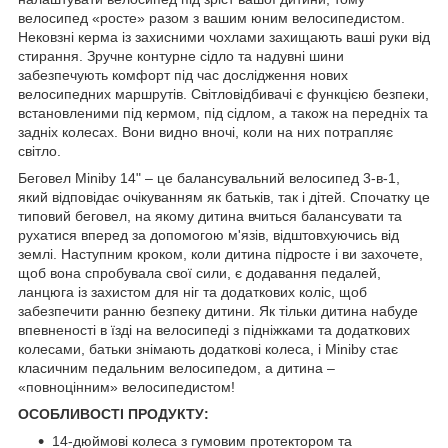
велосипед «росте» разом з вашим юним велосипедистом.
Нековзні керма із захисними чохлами захищають ваші руки від
стирання. Зручне контурне сідло та надувні шини
забезпечують комфорт під час дослідження нових
велосипедних маршрутів. Світловідбивачі є функцією безпеки,
встановленими під кермом, під сідлом, а також на передніх та
задніх колесах. Вони видно вночі, коли на них потрапляє
світло.
Беговел Miniby 14" – це балансувальний велосипед 3-в-1,
який відповідає очікуванням як батьків, так і дітей. Спочатку це
типовий беговел, на якому дитина вчиться балансувати та
рухатися вперед за допомогою м'язів, відштовхуючись від
землі. Наступним кроком, коли дитина підросте і ви захочете,
щоб вона спробувала свої сили, є додавання педалей,
ланцюга із захистом для ніг та додаткових коліс, щоб
забезпечити ранню безпеку дитини. Як тільки дитина набуде
впевненості в їзді на велосипеді з підніжками та додаткових
колесами, батьки знімають додаткові колеса, і Miniby стає
класичним педальним велосипедом, а дитина –
«повноцінним» велосипедистом!
ОСОБЛИВОСТІ ПРОДУКТУ:
14-дюймові колеса з гумовим протектором та