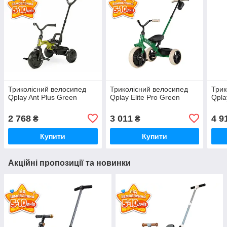
Триколісний велосипед
Триколісний велосипед
Трик
Qplay Ant Plus Green
Qplay Elite Pro Green
Qpla
2 768
3 011
4 9
₴
₴
Купити
Купити
Акційні пропозиції та новинки