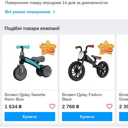
Повернення товару впродовж 14 днів за домовленістю
Всі умови повернення
Подібні товари компанії
Біговел Qplay Sweetie
Біговел Qplay Feduro
Біго
Retro Blue
Black
Gre
1 634
2 768
2 3
₴
₴
Купити
Купити