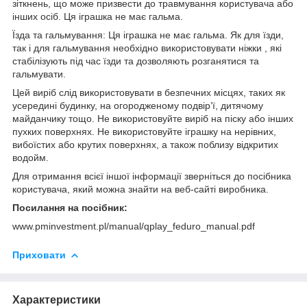
зіткнень, що може призвести до травмування користувача або
інших осіб. Ця іграшка не має гальма.
Їзда та гальмування: Ця іграшка не має гальма. Як для їзди,
так і для гальмування необхідно використовувати ніжки , які
стабілізують під час їзди та дозволяють розганятися та
гальмувати.
Цей виріб слід використовувати в безпечних місцях, таких як
усередині будинку, на огородженому подвір’ї, дитячому
майданчику тощо. Не використовуйте виріб на піску або інших
пухких поверхнях. Не використовуйте іграшку на нерівних,
вибоїстих або крутих поверхнях, а також поблизу відкритих
водойм.
Для отримання всієї іншої інформації зверніться до посібника
користувача, який можна знайти на веб-сайті виробника.
Посилання на посібник:
www.pminvestment.pl/manual/qplay_feduro_manual.pdf
Приховати
Характеристики