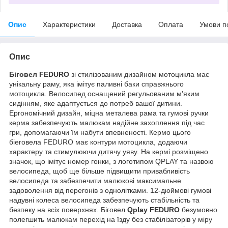
Опис
Характеристики
Доставка
Оплата
Умови п
Опис
Біговел FEDURO
зі стилізованим дизайном мотоцикла має
унікальну раму, яка імітує паливні баки справжнього
мотоцикла. Велосипед оснащений регульованим м’яким
сидінням, яке адаптується до потреб вашої дитини.
Ергономічний дизайн, міцна металева рама та гумові ручки
керма забезпечують малюкам надійне захоплення під час
гри, допомагаючи їм набути впевненості. Кермо цього
біеговела FEDURO має контури мотоцикла, додаючи
характеру та стимулюючи дитячу уяву. На кермі розміщено
значок, що імітує номер гонки, з логотипом QPLAY та назвою
велосипеда, щоб ще більше підвищити привабливість
велосипеда та забезпечити малюкові максимальне
задоволення від перегонів з однолітками. 12-дюймові гумові
надувні колеса велосипеда забезпечують стабільність та
безпеку на всіх поверхнях. Біговел
Qplay FEDURO
безумовно
полегшить малюкам перехід на їзду без стабілізаторів у міру