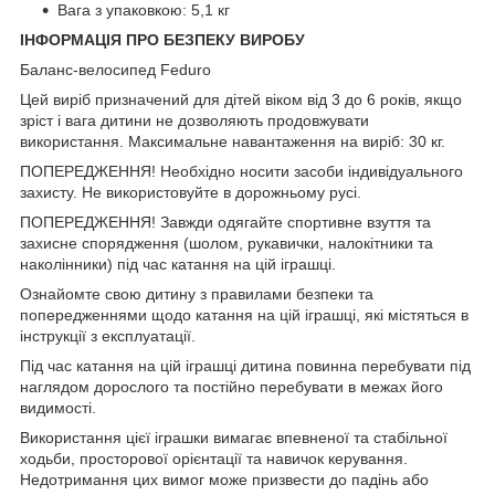
Вага з упаковкою: 5,1 кг
ІНФОРМАЦІЯ ПРО БЕЗПЕКУ ВИРОБУ
Баланс-велосипед Feduro
Цей виріб призначений для дітей віком від 3 до 6 років, якщо
зріст і вага дитини не дозволяють продовжувати
використання. Максимальне навантаження на виріб: 30 кг.
ПОПЕРЕДЖЕННЯ! Необхідно носити засоби індивідуального
захисту. Не використовуйте в дорожньому русі.
ПОПЕРЕДЖЕННЯ! Завжди одягайте спортивне взуття та
захисне спорядження (шолом, рукавички, налокітники та
наколінники) під час катання на цій іграшці.
Ознайомте свою дитину з правилами безпеки та
попередженнями щодо катання на цій іграшці, які містяться в
інструкції з експлуатації.
Під час катання на цій іграшці дитина повинна перебувати під
наглядом дорослого та постійно перебувати в межах його
видимості.
Використання цієї іграшки вимагає впевненої та стабільної
ходьби, просторової орієнтації та навичок керування.
Недотримання цих вимог може призвести до падінь або