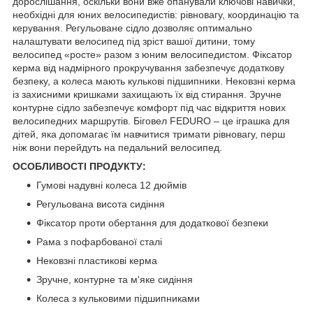
дорослішання, оскільки вони вже опанували ключові навички,
необхідні для юних велосипедистів: рівновагу, координацію та
керування. Регульоване сідло дозволяє оптимально
налаштувати велосипед під зріст вашої дитини, тому
велосипед «росте» разом з юним велосипедистом. Фіксатор
керма від надмірного прокручування забезпечує додаткову
безпеку, а колеса мають кулькові підшипники. Нековзні керма
із захисними кришками захищають їх від стирання. Зручне
контурне сідло забезпечує комфорт під час відкриття нових
велосипедних маршрутів. Біговел FEDURO – це іграшка для
дітей, яка допомагає їм навчитися тримати рівновагу, перш
ніж вони перейдуть на педальний велосипед.
ОСОБЛИВОСТІ ПРОДУКТУ:
Гумові надувні колеса 12 дюймів
Регульована висота сидіння
Фіксатор проти обертання для додаткової безпеки
Рама з пофарбованої сталі
Нековзні пластикові керма
Зручне, контурне та м'яке сидіння
Колеса з кульковими підшипниками