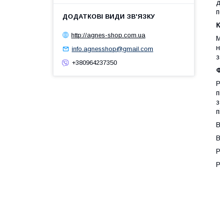
д
п
http://agnes-shop.com.ua
М
н
info.agnesshop@gmail.com
з
+380964237350
Р
п
з
п
В
В
Р