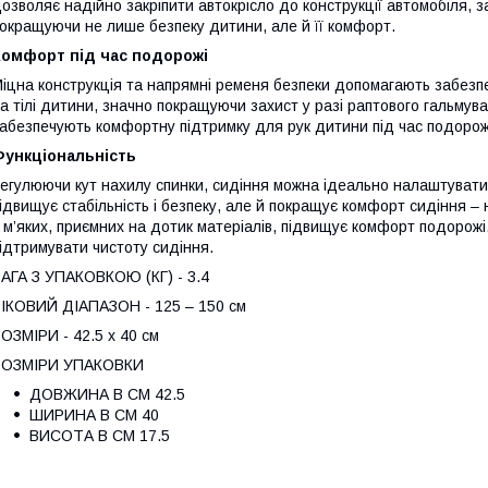
озволяє надійно закріпити автокрісло до конструкції автомобіля, 
окращуючи не лише безпеку дитини, але й її комфорт.
Комфорт під час подорожі
іцна конструкція та напрямні ременя безпеки допомагають забез
а тілі дитини, значно покращуючи захист у разі раптового гальмува
абезпечують комфортну підтримку для рук дитини під час подорож
Функціональність
егулюючи кут нахилу спинки, сидіння можна ідеально налаштувати п
ідвищує стабільність і безпеку, але й покращує комфорт сидіння – н
 м’яких, приємних на дотик матеріалів, підвищує комфорт подорожі
ідтримувати чистоту сидіння.
АГА З УПАКОВКОЮ (КГ) - 3.4
ІКОВИЙ ДІАПАЗОН - 125 – 150 см
ОЗМІРИ - 42.5 x 40 см
РОЗМІРИ УПАКОВКИ
ДОВЖИНА В СМ 42.5
ШИРИНА В СМ 40
ВИСОТА В СМ 17.5