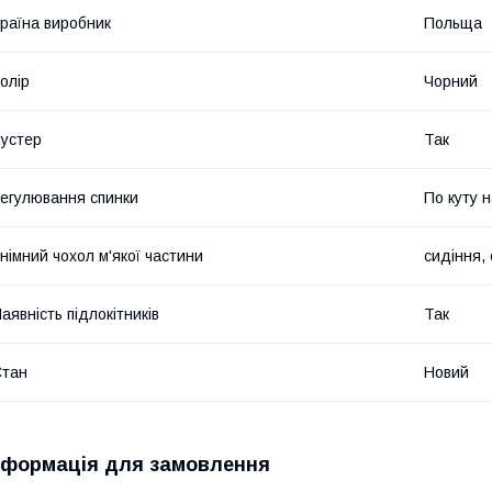
раїна виробник
Польща
олір
Чорний
устер
Так
егулювання спинки
По куту 
німний чохол м'якої частини
сидіння,
аявність підлокітників
Так
Стан
Новий
нформація для замовлення