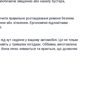
запобігаючи зміщенню або нахилу бустера,
печити правильне розташування ременя безпеки
ння або зіткнення. Ергономічні підлокітники
і.
ід кут сидіння у вашому автомобілі. Це не тільки
авіть у тривалих поїздках. Оббивка, виготовлена ​​
. Вона легко знімається та прається, що дозволяє