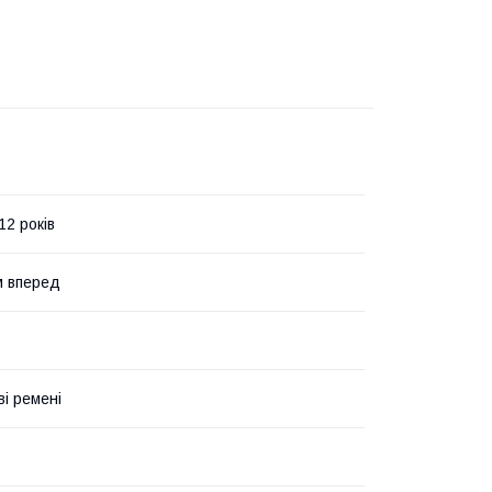
12 років
м вперед
ві ремені