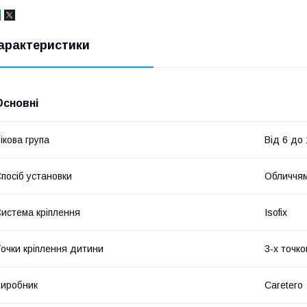
арактеристики
Основні
ікова група
Від 6 до 
посіб установки
Обличчя
истема кріплення
Isofix
очки кріплення дитини
3-х точко
иробник
Caretero