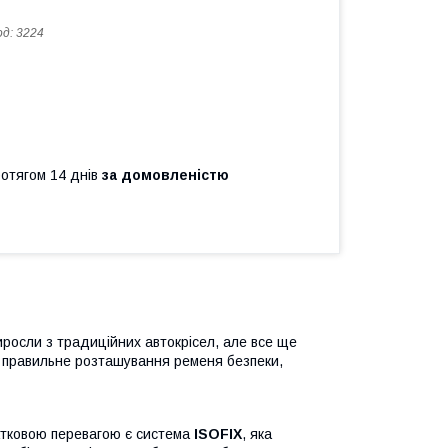
од:
3224
ротягом 14 днів
за домовленістю
иросли з традиційних автокрісел, але все ще
є правильне розташування ременя безпеки,
атковою перевагою є система
ISOFIX
, яка